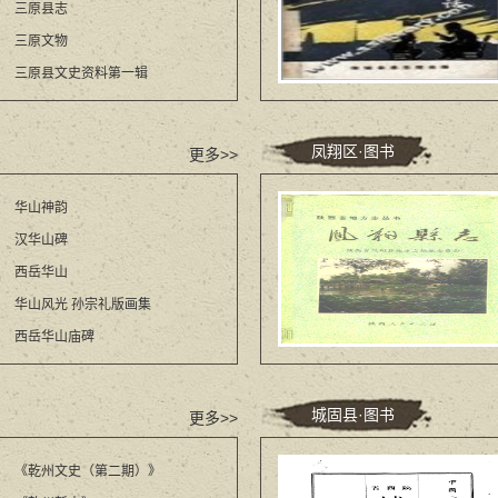
三原县志
三原文物
三原县文史资料第一辑
凤翔区·图书
更多>>
华山神韵
汉华山碑
西岳华山
华山风光 孙宗礼版画集
西岳华山庙碑
城固县·图书
更多>>
《乾州文史（第二期）》