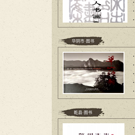
华阴市·图书
乾县·图书