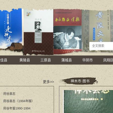
佳县
黄陵县
三原县
蒲城县
华阴市
凤翔
神木市·图书
更多>>
府谷县志
府谷县志（1994年版）
府谷年鉴1990-1994