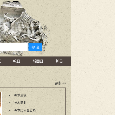
区
乾县
城固县
勉县
更多>>
神木道情
神木酒曲
神木民间匠艺画