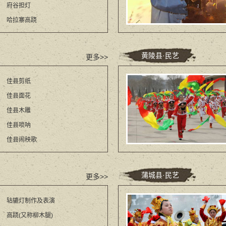
府谷担灯
哈拉寨高跷
黄陵县·民艺
更多>>
佳县剪纸
佳县面花
佳县木雕
佳县唢呐
佳县闹秧歌
蒲城县·民艺
更多>>
轱辘灯制作及表演
高跷(又称柳木腿)