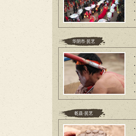
华阴市·民艺
乾县·民艺