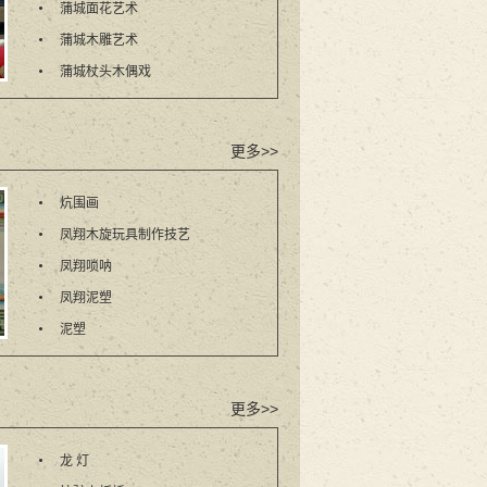
蒲城面花艺术
蒲城木雕艺术
蒲城杖头木偶戏
更多>>
炕围画
凤翔木旋玩具制作技艺
凤翔唢呐
凤翔泥塑
泥塑
更多>>
龙 灯