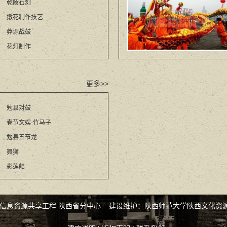
乾陵石刻
撴花制作技艺
莽塬战鼓
花灯制作
更多>>
勉县对鼓
春节文娱-竹马子
勉县五节龙
舞狮
彩莲船
化信息资源共享工程 陕西省分中心 建设维护：陕西师范大学陕西文化资