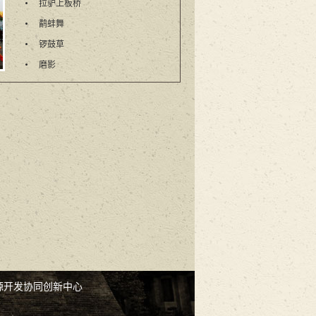
拉驴上板桥
鹬蚌舞
锣鼓草
磨影
源开发协同创新中心