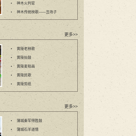
神木火判官
神木传统秧歌——丑场子
更多>>
黄陵老秧歌
黄陵抬鼓
黄陵麦秸画
黄陵民歌
黄陵剪纸
更多>>
蒲城秦军得胜鼓
蒲城石羊道情