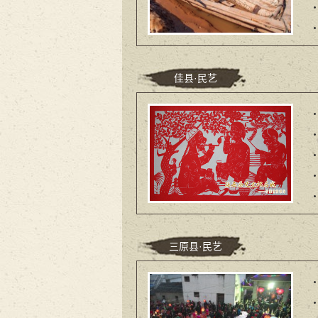
佳县·民艺
三原县·民艺