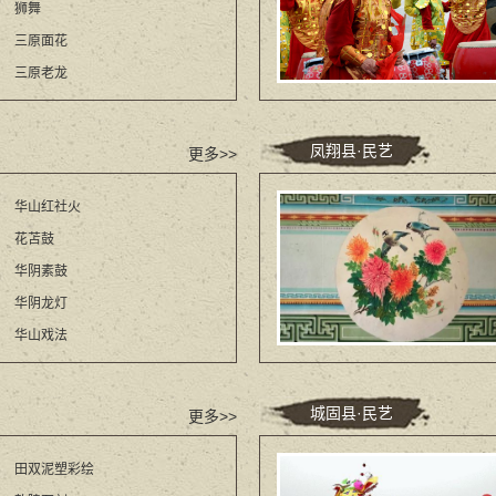
狮舞
三原面花
三原老龙
凤翔县·民艺
更多>>
华山红社火
花苫鼓
华阴素鼓
华阴龙灯
华山戏法
城固县·民艺
更多>>
田双泥塑彩绘