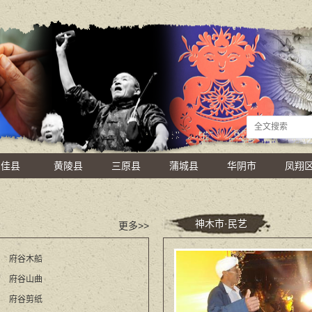
佳县
黄陵县
三原县
蒲城县
华阴市
凤翔
神木市·民艺
更多>>
府谷木船
府谷山曲
府谷剪纸