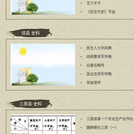
王六才子
《旧五代史》节选
佳县·史料
​民主人士刘凤舞
​阎揆要将军传略
​白备伍略传
​张达志将军传略
​张俊贤传
三原县·史料
魏野畴在三原（一）