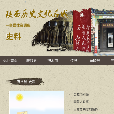
返回首页
府谷县
神木市
佳县
黄陵县
府谷县·史料
英雄汤引绩
李善人轶事
三意总兵忠烈族传