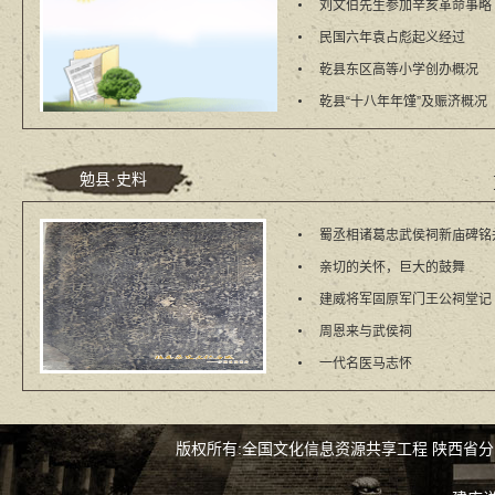
刘文伯先生参加辛亥革命事略
民国六年袁占彪起义经过
乾县东区高等小学创办概况
乾县“十八年年馑”及赈济概况
勉县·史料
蜀丞相诸葛忠武侯祠新庙碑铭
亲切的关怀，巨大的鼓舞
建威将军固原军门王公祠堂记
周恩来与武侯祠
一代名医马志怀
版权所有:全国文化信息资源共享工程 陕西省